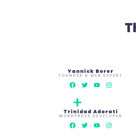
T
Yannick Borer
FOUNDER & WEB EXPERT
+
Trinidad Adorati
WORDPRESS DEVELOPER