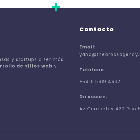
+
Contacto
Email:
yano@thebroosagency
esas y startups a ser más
rrollo de sitios web
y
Teléfono:
+54 11 5919 4932
Dirección:
Av Corrientes 420 Piso 5