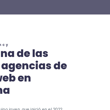
ncy
na de las
 agencias de
web en
na
po joven, que inició en el 2022,