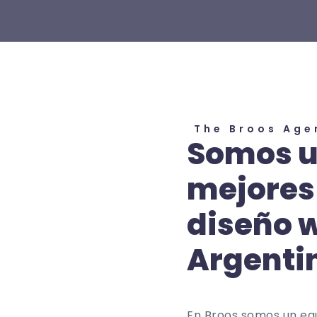
The Broos Age
Somos u
mejores
diseño 
Argenti
En Broos somos un equi