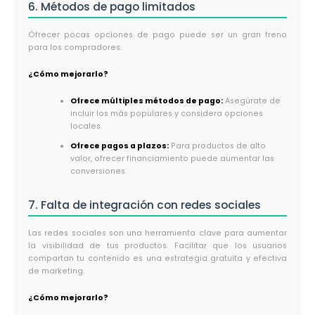
6. Métodos de pago limitados
Ofrecer pocas opciones de pago puede ser un gran freno
para los compradores.
¿Cómo mejorarlo?
Ofrece múltiples métodos de pago:
Asegúrate de
incluir los más populares y considera opciones
locales.
Ofrece pagos a plazos:
Para productos de alto
valor, ofrecer financiamiento puede aumentar las
conversiones.
7. Falta de integración con redes sociales
Las redes sociales son una herramienta clave para aumentar
la visibilidad de tus productos. Facilitar que los usuarios
compartan tu contenido es una estrategia gratuita y efectiva
de marketing.
¿Cómo mejorarlo?