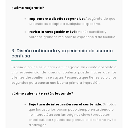
¿Cómo mejorarlo?
Implementa diseño responsive:
Asegúrate de que
tu tienda se adapte a cualquier dispositivo.
Revisa la navegación móvil:
Menús sencillos y
botones grandes mejoran la experiencia de usuario.
3. Diseño anticuado y experiencia de usuario
confusa
Tu tienda online es la cara de tu negocio. Un diseño obsoleto o
una experiencia de usuario confusa puede hacer que los
clientes desconfíen y se vayan. Recuerda que tienes solo unos
segundos para causar una buena primera impresión.
¿Cómo saber si te está afectando?
Baja tasa de interacción con el contenido:
Si notas
que los usuarios pasan poco tiempo en tu tienda o
no interactúan con las páginas clave (productos,
checkout, etc.), puede ser porque el diseño no invita
a navegar.