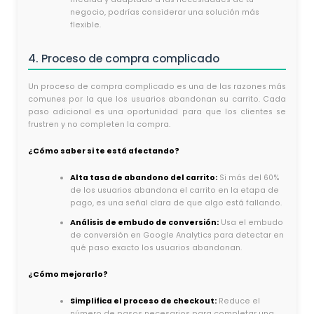
negocio, podrías considerar una solución más
flexible.
4. Proceso de compra complicado
Un proceso de compra complicado es una de las razones más
comunes por la que los usuarios abandonan su carrito. Cada
paso adicional es una oportunidad para que los clientes se
frustren y no completen la compra.
¿Cómo saber si te está afectando?
Alta tasa de abandono del carrito:
Si más del 60%
de los usuarios abandona el carrito en la etapa de
pago, es una señal clara de que algo está fallando.
Análisis de embudo de conversión:
Usa el embudo
de conversión en Google Analytics para detectar en
qué paso exacto los usuarios abandonan.
¿Cómo mejorarlo?
Simplifica el proceso de checkout:
Reduce el
número de pasos necesarios para completar una