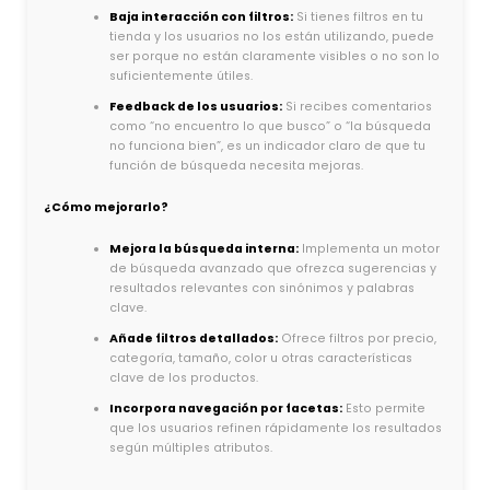
Baja interacción con filtros:
Si tienes filtros en tu
tienda y los usuarios no los están utilizando, puede
ser porque no están claramente visibles o no son lo
suficientemente útiles.
Feedback de los usuarios:
Si recibes comentarios
como “no encuentro lo que busco” o “la búsqueda
no funciona bien”, es un indicador claro de que tu
función de búsqueda necesita mejoras.
¿Cómo mejorarlo?
Mejora la búsqueda interna:
Implementa un motor
de búsqueda avanzado que ofrezca sugerencias y
resultados relevantes con sinónimos y palabras
clave.
Añade filtros detallados:
Ofrece filtros por precio,
categoría, tamaño, color u otras características
clave de los productos.
Incorpora navegación por facetas:
Esto permite
que los usuarios refinen rápidamente los resultados
según múltiples atributos.