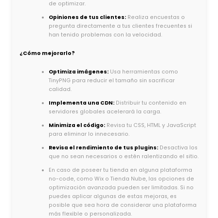
de optimizar.
Opiniones de tus clientes:
Realiza encuestas o
pregunta directamente a tus clientes frecuentes si
han tenido problemas con la velocidad.
¿Cómo mejorarlo?
Optimiza imágenes:
Usa herramientas como
TinyPNG para reducir el tamaño sin sacrificar
calidad.
Implementa una CDN:
Distribuir tu contenido en
servidores globales acelerará la carga.
Minimiza el código:
Revisa tu CSS, HTML y JavaScript
para eliminar lo innecesario.
Revisa el rendimiento de tus plugins:
Desactiva los
que no sean necesarios o estén ralentizando el sitio.
En caso de poseer tu tienda en alguna plataforma
no-code, como Wix o Tienda Nube, las opciones de
optimización avanzada pueden ser limitadas. Si no
puedes aplicar algunas de estas mejoras, es
posible que sea hora de considerar una plataforma
más flexible o personalizada.