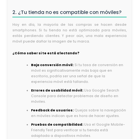
2. ¿Tu tienda no es compatible con móviles?
Hoy en día, la mayoría de las compras se hacen desde
smartphones. Si tu tienda no está optimizada para móviles,
estás perdiendo clientes. Y peor aún, una mala experiencia
móvil puede dañar la imagen de tu marca.
¿Cómo saber si te está afectando?
Baja conversión móvil:
Si tu tasa de conversión en
móvil es significativamente más baja que en
escritorio, podría ser una señal de que la
experiencia móvil está fallando.
Errores de usabilidad móvil:
Usa Google Search
Console para detectar problemas de diseño en
móviles.
Feedback de usuarios:
Quejas sobre la navegación
en móviles indican que es hora de hacer ajustes.
Pruebas de compatibilidad:
Usa el Google Mobile-
Friendly Test para verificar si tu tienda está
adaptada a dispositivos móviles.